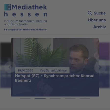
Suche
Über uns
Archiv
27.07.2026
Eugenia Brazoban Mor
Ingrid Winning, Frankfurt
(Taunus)
29.07.2026
Yvo Scharf, Vellmar
 mit Adenauer und Kant. KI-
Gesellschaftliche Kritik - der
Hotspot (57) - Synchronsprecher Konrad
n für den Unterricht
12E der Carlo klärt auf
Bösherz