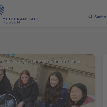
Suche
MediaSurfer 2023 | August-Hermann-Francke-Schule, Gießen:
obeitrag