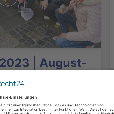
2023 | August-
ncke-Schule,
oduziert: Medienanstalt Hessen | 6468