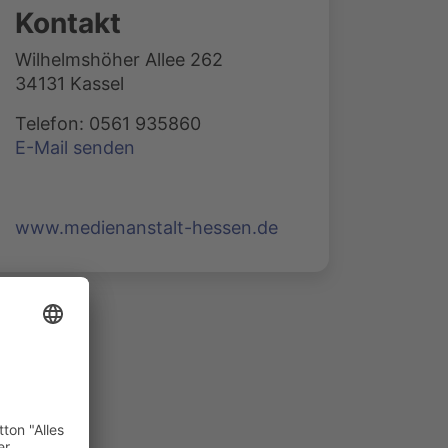
Kontakt
Wilhelmshöher Allee 262
34131 Kassel
Telefon: 0561 935860
E-Mail senden
www.medienanstalt-hessen.de