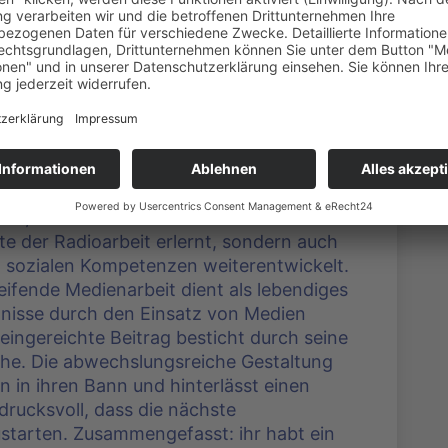
Jahre)
n der August-Hermann-Francke-Schule
dio-AG „francke.fm“. Der Beitrag zeugt von
t und emotionaler Tiefe. Ihr, die
ler, habt im Rahmen der Schulradio-AG
e der Radioarbeit erlernt, sondern auch
 sozialen Kompetenzen weiterentwickelt.
eifende Medienarbeit dient als lebendiges
eignisse durch den Einsatz von Medien
ingereichte Beitrag besticht durch seine
e. Die abwechslungsreiche Gestaltung
 in ihren Bann und hinterlässt einen
drucksvoll, dass die nächste
ustarten. Zusammengefasst: ihr habt ein