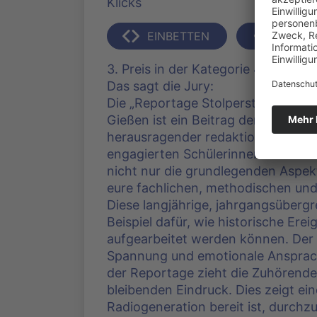
Klicks
EINBETTEN
TEILEN
3. Preis in der Kategorie 4 (bis 18 
Das sagt die Jury:
Die „Reportage Stolpersteine“ vo
Gießen ist ein Beitrag der Schulra
herausragender redaktioneller Arbei
engagierten Schülerinnen und Schü
nicht nur die grundlegenden Aspekt
eure fachlichen, methodischen und
Diese langjährige, jahrgangsübergr
Beispiel dafür, wie historische Er
aufgearbeitet werden können. Der e
Spannung und emotionale Ansprach
der Reportage zieht die Zuhörenden
bleibenden Eindruck. Dies zeigt ein
Radiogeneration bereit ist, durchz