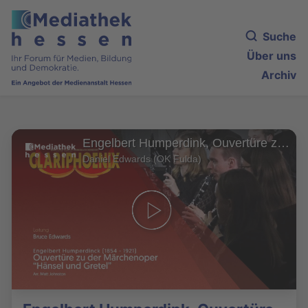
Suche
Über uns
Archiv
Engelbert Humperdink, Ouvertüre zu der Märchenoper "Hänsel und Gretel" – Clariphoenix
Daniel Edwards (OK Fulda)