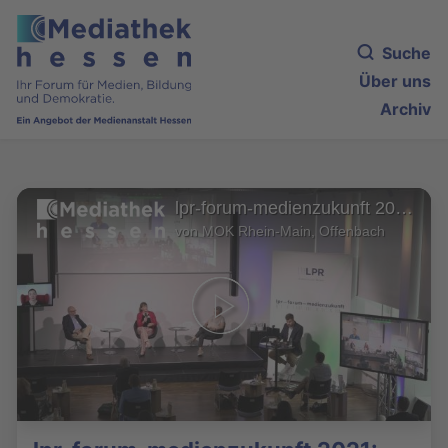
Suche
Über uns
Archiv
lpr-forum-medienzukunft 2021: Diskussion (2)
von MOK Rhein-Main, Offenbach