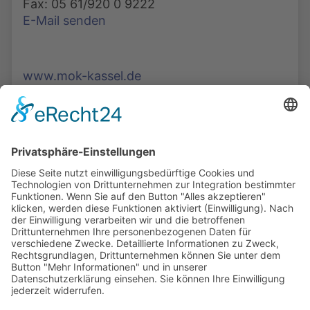
Fax: 05 61/920 0 9222
E-Mail senden
www.mok-kassel.de
Die Mediathek Hessen bietet vielfältige Videos,
Podcasts, Themen und Informationen.
Entdecken Sie unser Forum für Medien, Bildung
und Demokratie - jederzeit und überall
verfügbar.
Mehr erfahren
KONTAKT
IMPRESSUM
DATENSCHUTZ