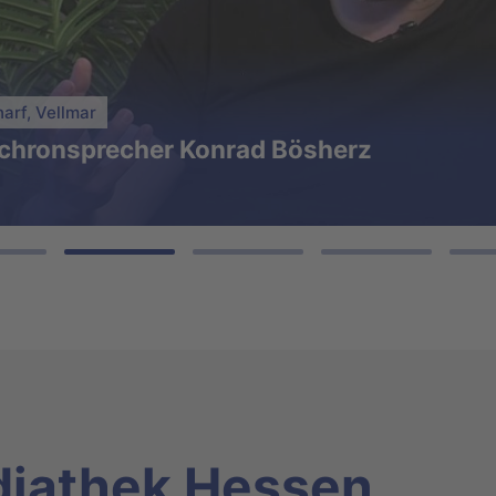
27.07.2026
Eugenia Brazob
r den Unterricht
Gesellschaftliche Kritik
arf, Vellmar
nchronsprecher Konrad Bösherz
diathek Hessen