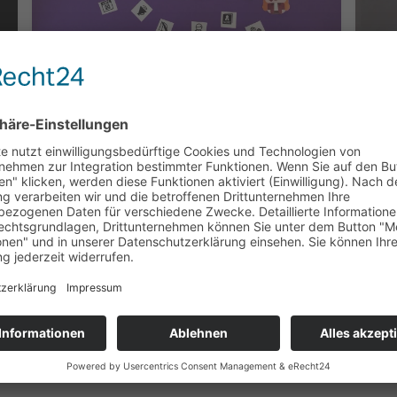
27.07.2026
27.0
Gesellschaftliche Kritik - der LK
Wi
Kunst 12E der Carlo klärt auf
Medi
Eugenia Brazoban Moreno, Oberursel (Taunus)
199 
239 Klicks