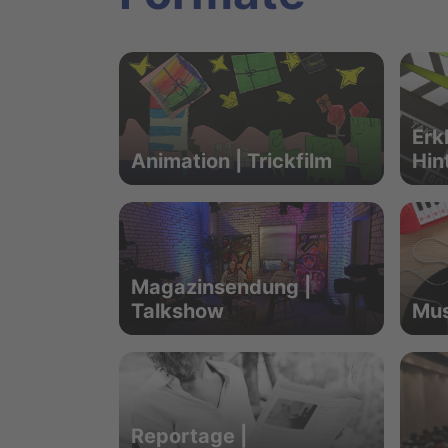
Erkl
Animation | Trickfilm
Hin
Magazinsendung |
Talkshow
Mus
Reportage |