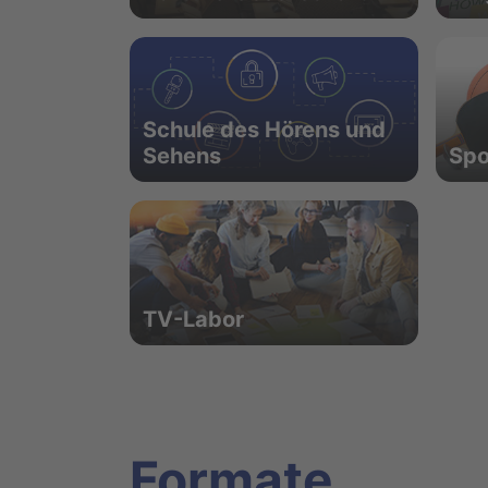
Schule des Hörens und
Sehens
Spo
TV-Labor
Formate