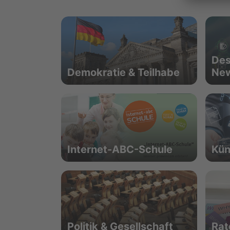
Des
Demokratie & Teilhabe
Ne
Internet-ABC-Schule
Kün
Politik & Gesellschaft
Rat