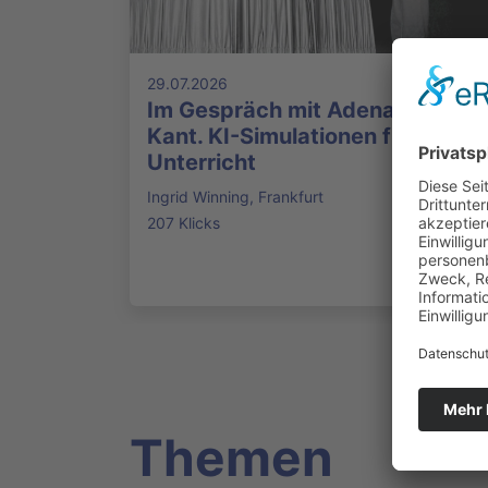
29.07.2026
Im Gespräch mit Adenauer und
Kant. KI-Simulationen für den
Unterricht
Ingrid Winning, Frankfurt
207 Klicks
Themen