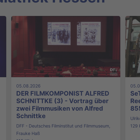
05.08.2026
05.
DER FILMKOMPONIST ALFRED
SeT
SCHNITTKE (3) - Vortrag über
Ree
zwei Filmmusiken von Alfred
85
Schnittke
Ulri
DFF - Deutsches Filminstitut und Filmmuseum,
129 
Frauke Haß