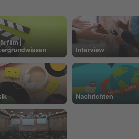
ärfilm |
tergrundwissen
Interview
ik
Nachrichten