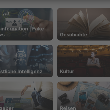
information | Fake
ws
Geschichte
stliche Intelligenz
Kultur
geber
Reisen