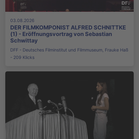
03.08.2026
DER FILMKOMPONIST ALFRED SCHNITTKE
(1) - Eröffnungsvortrag von Sebastian
Schwittay
DFF - Deutsches Filminstitut und Filmmuseum, Frauke Haß
- 209 Klicks