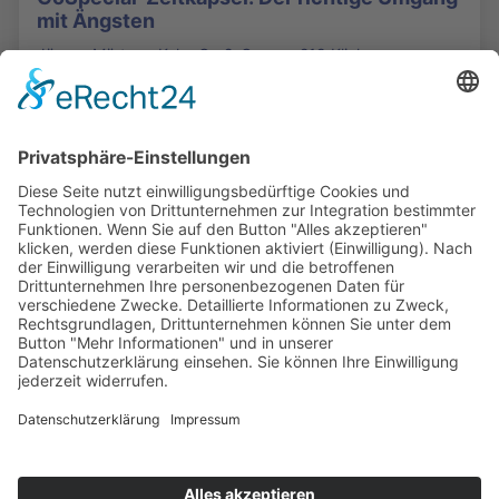
mit Ängsten
Jürgen Märtens-Kehr, Groß-Gerau - 219 Klicks
Die Mediathek Hessen bietet vielfältige Videos,
Podcasts, Themen und Informationen.
Entdecken Sie unser Forum für Medien, Bildung
und Demokratie - jederzeit und überall
verfügbar.
Mehr erfahren
KONTAKT
IMPRESSUM
DATENSCHUTZ
ERKLÄRUNG ZUR BARRIEREFREIHEIT
COOKIE-EINSTELLUNGEN