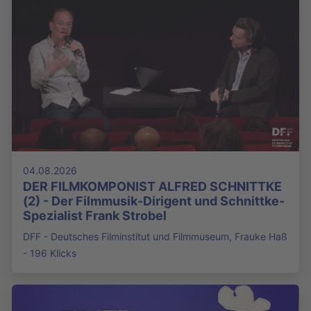
04.08.2026
DER FILMKOMPONIST ALFRED SCHNITTKE
(2) - Der Filmmusik-Dirigent und Schnittke-
Spezialist Frank Strobel
DFF - Deutsches Filminstitut und Filmmuseum, Frauke Haß
- 196 Klicks