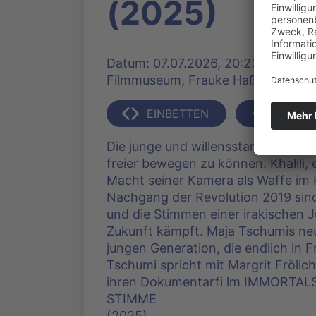
(2025)
Datum: 07.07.2026, 20:23 Uhr | Pro
Filmmuseum, Frauke Haß | 267 Klic
EINBETTEN
TEILEN
Die junge und willensstarke Milo gi
freier bewegen zu können. Khalili,
Macht seiner Kamera als Waffe im 
Nachgang der Revolution 2019 sind 
und die Stimmen einer irakischen Ju
Zukunft kämpft. Maja Tschumis neu
jungen Generation, die endlich in 
Tschumi spricht mit Margrit Frölic
ihren Dokumentarfi lm IMMORTA
STIMME
(2025).