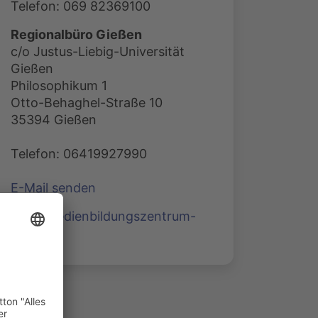
Telefon: 069 82369100
Regionalbüro Gießen
c/o Justus-Liebig-Universität
Gießen
Philosophikum 1
Otto-Behaghel-Straße 10
35394 Gießen
Telefon: 06419927990
E-Mail senden
www.medienbildungszentrum-
sued.de