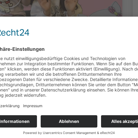
llo Kitty
oduziert: Medienbildungszentrum Nord |
chule Am Wall haben in Kooperation mit