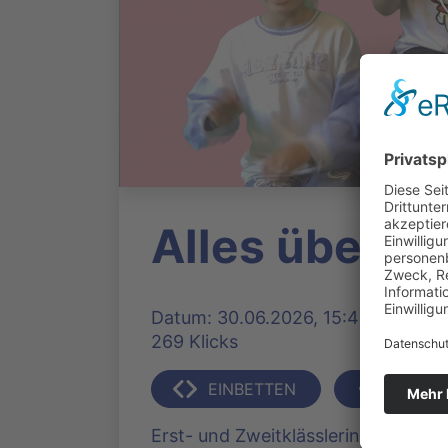
Alles über He
Datum: 30.06.2026, 15:45 Uhr | Pr
269 Klicks
EINBETTEN
TEILEN
Erst- und Zweitklässlerinnen der S