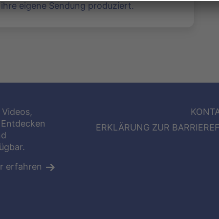
hre eigene Sendung produziert.
 Videos,
KONT
 Entdecken
ERKLÄRUNG ZUR BARRIEREF
nd
fügbar.
r erfahren