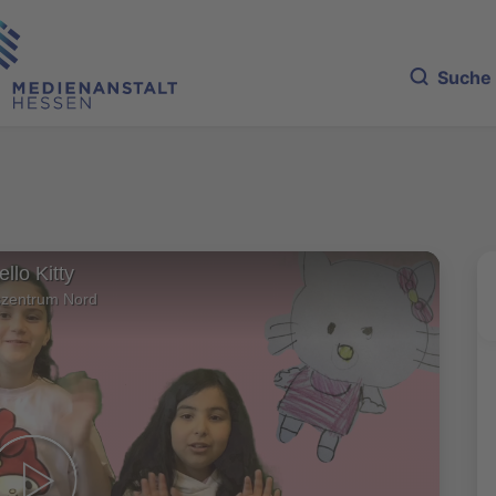
Suche
llo Kitty
szentrum Nord