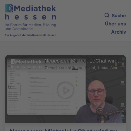
Suche
Über uns
Archiv
Neues von Mistral: LeChat wird zu Vibe und bekommt Skills
Erwachsenenbildung.digital, Tobias Albers-Heinemann