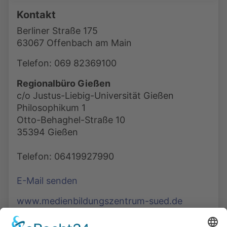
Kontakt
Berliner Straße 175
63067 Offenbach am Main
Telefon: 069 82369100
Regionalbüro Gießen
c/o Justus-Liebig-Universität Gießen
Philosophikum 1
Otto-Behaghel-Straße 10
35394 Gießen
Telefon: 06419927990
E-Mail senden
www.medienbildungszentrum-sued.de