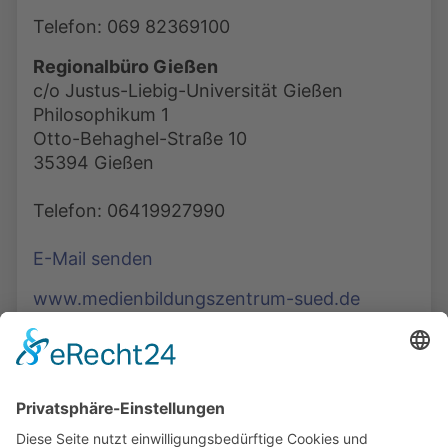
Telefon: 069 82369100
Regionalbüro Gießen
c/o Justus-Liebig-Universität Gießen
Philosophikum 1
Otto-Behaghel-Straße 10
35394 Gießen
Telefon: 06419927990
E-Mail senden
www.medienbildungszentrum-sued.de
Die Mediathek Hessen bietet vielfältige Videos,