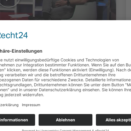
 -
ensionist
uziert: Yvo Scharf, Vellmar | 993 Klicks