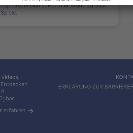
ettspielrezensionist Hartmut Brand zu Gast
Spiele.
 Videos,
KONT
 Entdecken
ERKLÄRUNG ZUR BARRIEREF
nd
fügbar.
r erfahren