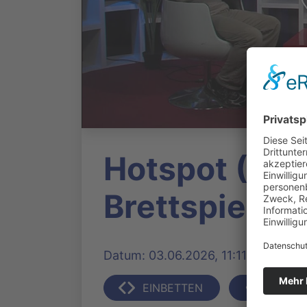
Hotspot (53)
Brettspielrez
Datum: 03.06.2026, 11:11 Uhr | Prod
EINBETTEN
TEILEN