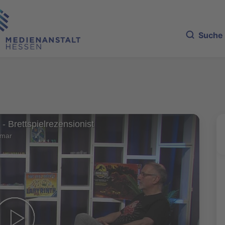
Suche
 - Brettspielrezensionist
lmar