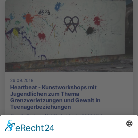
26.09.2018
Heartbeat - Kunstworkshops mit
Jugendlichen zum Thema
Grenzverletzungen und Gewalt in
Teenagerbeziehungen
Claudia Taphorn (OK Rhein-Main) - 3063 Klicks