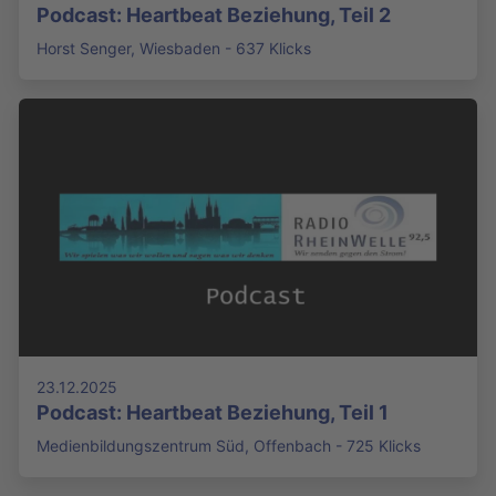
Podcast: Heartbeat Beziehung, Teil 2
Horst Senger, Wiesbaden - 637 Klicks
23.12.2025
Podcast: Heartbeat Beziehung, Teil 1
Medienbildungszentrum Süd, Offenbach - 725 Klicks