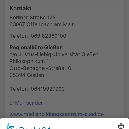
Kontakt
Berliner Straße 175
63067 Offenbach am Main
Telefon: 069 82369100
Regionalbüro Gießen
c/o Justus-Liebig-Universität Gießen
Philosophikum 1
Otto-Behaghel-Straße 10
35394 Gießen
Telefon: 06419927990
E-Mail senden
www.medienbildungszentrum-sued.de