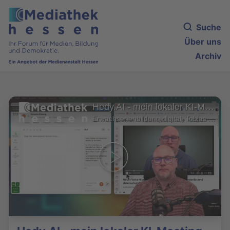
Suche
Über uns
Archiv
Hedy.AI - mein lokaler KI-Meeting-Assistant
Erwachsenenbildung.digital, Tobias Albers-Heinemann