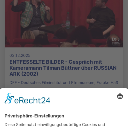
03.12.2025
ENTFESSELTE BILDER - Gespräch mit
Kameramann Tilman Büttner über RUSSIAN
ARK (2002)
DFF - Deutsches Filminstitut und Filmmuseum, Frauke Haß
- 1085 Klicks
Die Mediathek Hessen bietet vielfältige Videos,