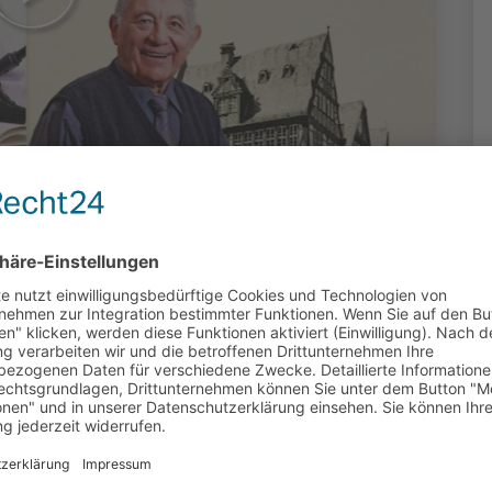
 Musik in
 Main März
roduziert: Emmanuel Bouetoumoussa,