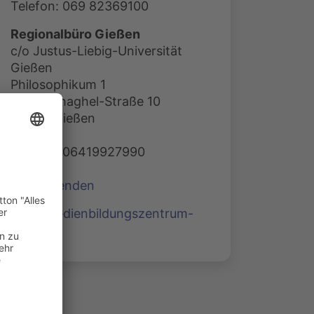
Telefon: 069 82369100
Regionalbüro Gießen
c/o Justus-Liebig-Universität
Gießen
Philosophikum 1
Otto-Behaghel-Straße 10
35394 Gießen
Telefon: 06419927990
E-Mail senden
www.medienbildungszentrum-
sued.de