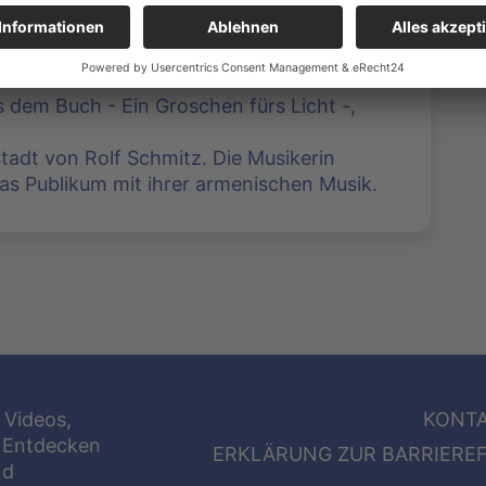
s dem Buch - Ein Groschen fürs Licht -,
stadt von Rolf Schmitz. Die Musikerin
as Publikum mit ihrer armenischen Musik.
 Videos,
KONT
 Entdecken
ERKLÄRUNG ZUR BARRIEREF
nd