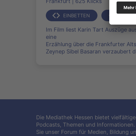
Frankfurt | 625 Klicks
EINBETTEN
TEILEN
Im Film liest Karin Tart Auszüge au
eine
Erzählung über die Frankfurter Alt
Zeynep Sibel Basaran verzaubert d
Die Mediathek Hessen bietet vielfältige
Podcasts, Themen und Informationen.
Sie unser Forum für Medien, Bildung u