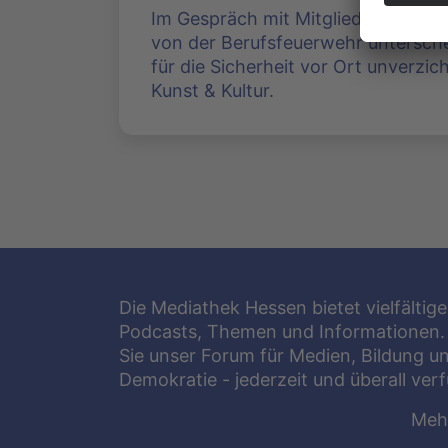
Im Gespräch mit Mitgliedern der Fre
von der Berufsfeuerwehr untersche
für die Sicherheit vor Ort unverzic
Kunst & Kultur.
Die Mediathek Hessen bietet vielfältige
Podcasts, Themen und Informationen.
Sie unser Forum für Medien, Bildung u
Demokratie - jederzeit und überall ver
Meh