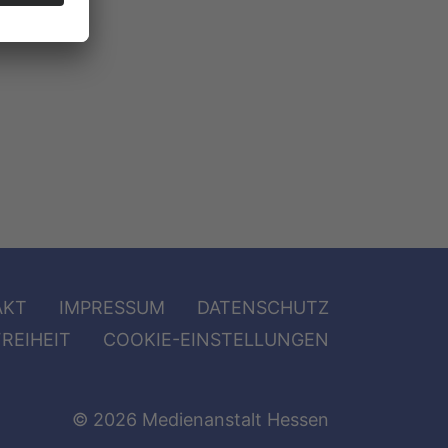
AKT
IMPRESSUM
DATENSCHUTZ
REIHEIT
COOKIE-EINSTELLUNGEN
© 2026 Medienanstalt Hessen