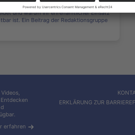
iwilligen Feuerwehr wird deutlich, was sie
idet und warum ihr ehrenamtlicher Einsatz
htbar ist. Ein Beitrag der Redaktionsgruppe
 Videos,
KONT
 Entdecken
ERKLÄRUNG ZUR BARRIEREF
nd
fügbar.
r erfahren