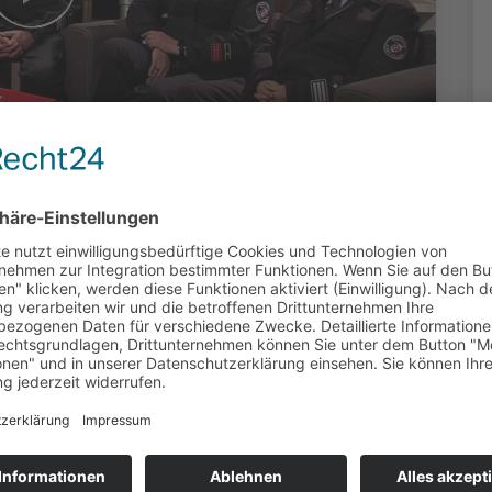
- Freiwillige
ellmar
duziert: Yvo Scharf, Vellmar | 2000 Klicks