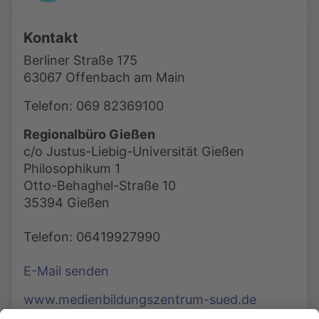
Kontakt
Berliner Straße 175
63067 Offenbach am Main
Telefon: 069 82369100
Regionalbüro Gießen
c/o Justus-Liebig-Universität Gießen
Philosophikum 1
Otto-Behaghel-Straße 10
35394 Gießen
Telefon: 06419927990
E-Mail senden
www.medienbildungszentrum-sued.de