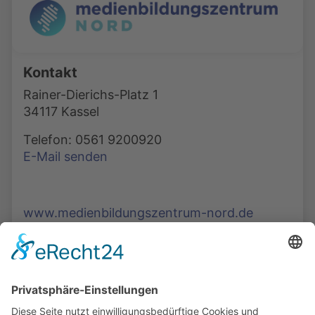
Kontakt
Rainer-Dierichs-Platz 1
34117 Kassel
Telefon: 0561 9200920
E-Mail senden
www.medienbildungszentrum-nord.de
Die Mediathek Hessen bietet vielfältige Videos,