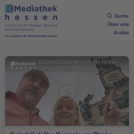
Suche
Über uns
Archiv
SchuhSchähs Besuch am Rhein - Kloster Eberbach - Rüdesheim - Niederwald
Gerhard Schulze-Schäfer, Marburg