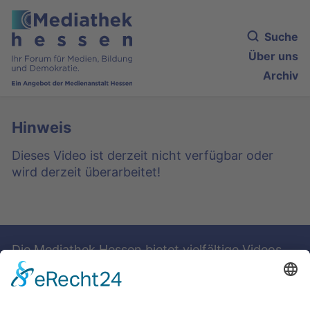
Suche
Über uns
Archiv
Hinweis
Dieses Video ist derzeit nicht verfügbar oder
wird derzeit überarbeitet!
Die Mediathek Hessen bietet vielfältige Videos,
Podcasts, Themen und Informationen.
Entdecken Sie unser Forum für Medien, Bildung
und Demokratie - jederzeit und überall