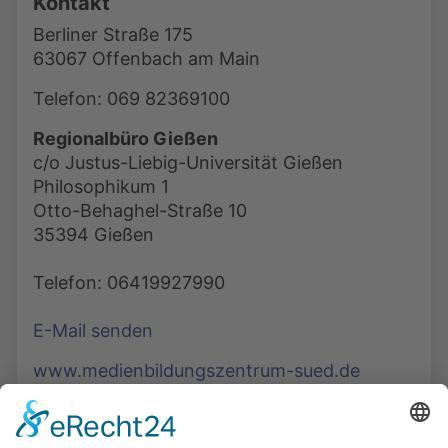
Kontakt
Berliner Straße 175
63067 Offenbach am Main
Telefon: 069 82369100
Regionalbüro Gießen
c/o Justus-Liebig-Universität Gießen
Philosophikum 1
Otto-Behaghel-Straße 10
35394 Gießen
Telefon: 06419927990
E-Mail senden
www.medienbildungszentrum-sued.de