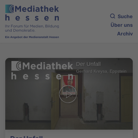
Suche
Über uns
Archiv
Der Unfall
Gerhard Kreysa, Eppstein