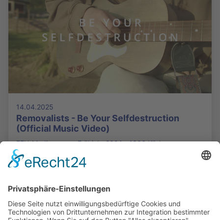
14.04.2025
Removalists - Be Your Selfdestruction
(Official Music Video)
FFH-Mediencamp, Frühjahr 2024 - 1306 Klicks
Die Mediathek Hessen bietet vielfältige Videos,
Podcasts, Themen und Informationen.