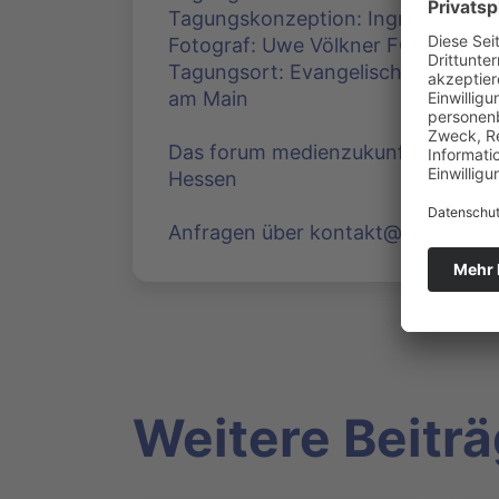
Tagungskonzeption: Ingrid Scheit
Fotograf: Uwe Völkner FOX Fotos
Tagungsort: Evangelische Akademi
am Main
Das forum medienzukunft ist eine 
Hessen
Anfragen über kontakt@forum-me
Weitere Beitr