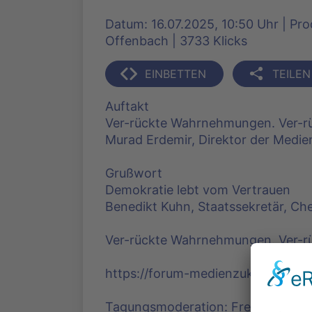
Datum: 16.07.2025, 10:50 Uhr | Pr
Offenbach | 3733 Klicks
EINBETTEN
TEILEN
Auftakt
Ver-rückte Wahrnehmungen. Ver-rü
Murad Erdemir, Direktor der Medie
Grußwort
Demokratie lebt vom Vertrauen
Benedikt Kuhn, Staatssekretär, Ch
Ver-rückte Wahrnehmungen. Ver-rü
https://forum-medienzukunft.de/
Tagungsmoderation: Frederik Stee