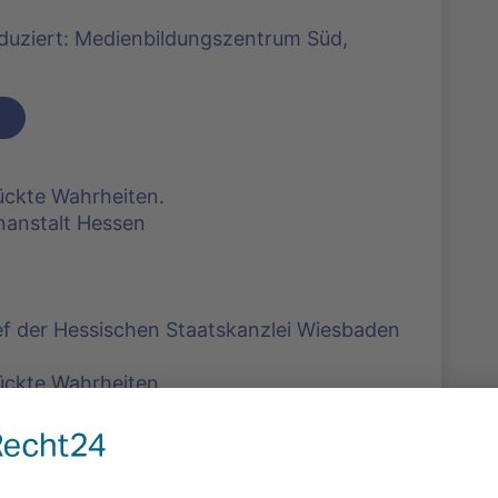
oduziert: Medienbildungszentrum Süd,
ckte Wahrheiten.
nanstalt Hessen
ef der Hessischen Staatskanzlei Wiesbaden
ckte Wahrheiten.
n