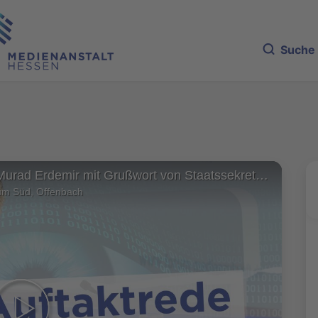
Suche
Auftaktrede von Murad Erdemir mit Grußwort von Staatssekretär Benedikt Kuhn
um Süd, Offenbach