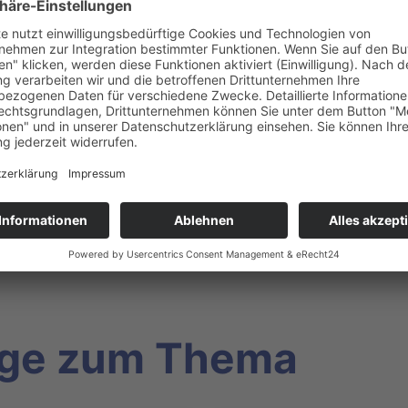
hauer
e Frankfurt, Römerberg 9, 60311 Frankfurt
Veranstaltungsreihe der Medienanstalt
dienzukunft.de
äge zum Thema