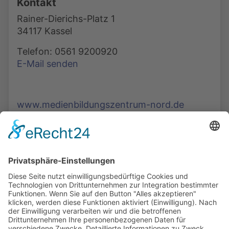
Kontakt
Rainer-Dierichs-Platz 1
34117 Kassel
Telefon: 0561 9200920
E-Mail senden
www.medienbildungszentrum-nord.de
Die Mediathek Hessen bietet vielfältige Videos,
Podcasts, Themen und Informationen.
Entdecken Sie unser Forum für Medien, Bildung
und Demokratie - jederzeit und überall
verfügbar.