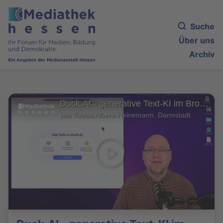
Suche
Über uns
Archiv
Duck.AI - generative Text-KI im Browser - datensparsam, kostenlos und ohne Anmeldung
von Tobias Albers-Heinemann, Darmstadt