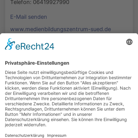
Telefon: 06419927990
E-Mail senden
www.medienbildungszentrum-sued.de
Die Mediathek Hessen bietet vielfältige Videos,
Podcasts, Themen und Informationen.
Entdecken Sie unser Forum für Medien, Bildung
und Demokratie - jederzeit und überall
verfügbar.
Mehr erfahren
KONTAKT
IMPRESSUM
DATENSCHUTZ