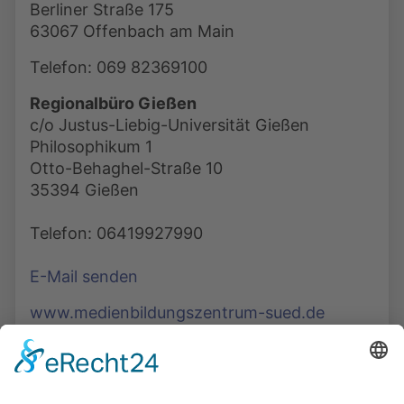
Berliner Straße 175
63067 Offenbach am Main
Telefon: 069 82369100
Regionalbüro Gießen
c/o Justus-Liebig-Universität Gießen
Philosophikum 1
Otto-Behaghel-Straße 10
35394 Gießen
Telefon: 06419927990
E-Mail senden
www.medienbildungszentrum-sued.de