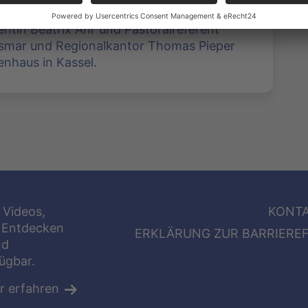
entin Beatrix Ahr und Pastoralreferent
ismar und Regionalkantor Thomas Pieper
enhaus in Kassel.
 Videos,
KONT
 Entdecken
ERKLÄRUNG ZUR BARRIEREF
nd
fügbar.
r erfahren