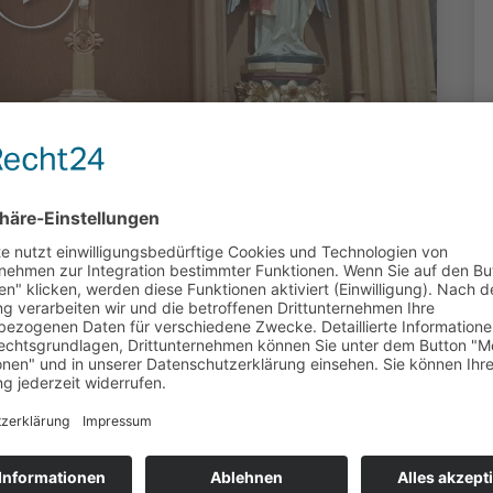
- Einstehen für
duziert: Stefan Ahr (OK Kassel) | 3670