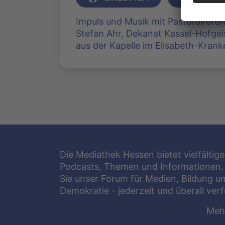
Impuls und Musik mit Pastoralrefer
Stefan Ahr, Dekanat Kassel-Hofge
aus der Kapelle im Elisabeth-Krank
Die Mediathek Hessen bietet vielfältige
Podcasts, Themen und Informationen.
Sie unser Forum für Medien, Bildung u
Demokratie - jederzeit und überall ver
Meh