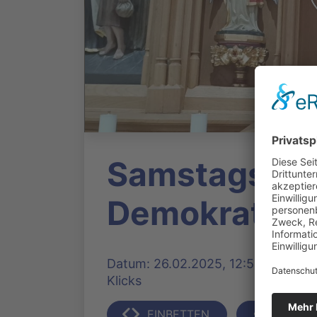
Samstags 17 
Demokratie
Datum: 26.02.2025, 12:58 Uhr | Pro
Klicks
EINBETTEN
TEILEN