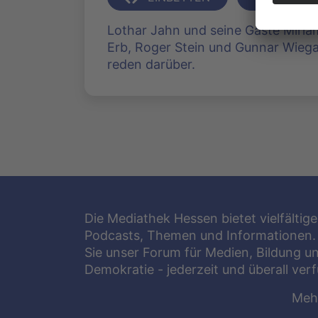
Lothar Jahn und seine Gäste Miri
Erb, Roger Stein und Gunnar Wieg
reden darüber.
Die Mediathek Hessen bietet vielfältige
Podcasts, Themen und Informationen.
Sie unser Forum für Medien, Bildung u
Demokratie - jederzeit und überall ver
Meh