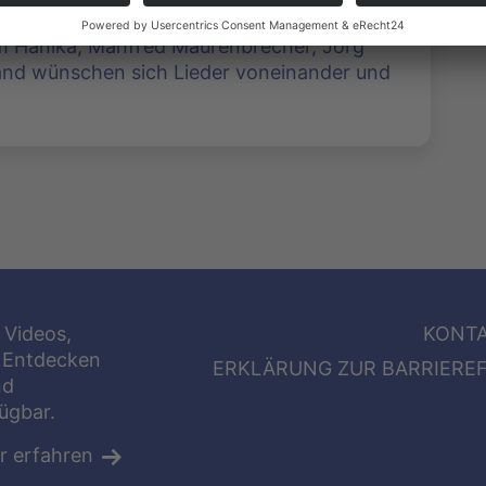
am Hanika, Manfred Maurenbrecher, Jörg
and wünschen sich Lieder voneinander und
 Videos,
KONT
 Entdecken
ERKLÄRUNG ZUR BARRIEREF
nd
fügbar.
r erfahren