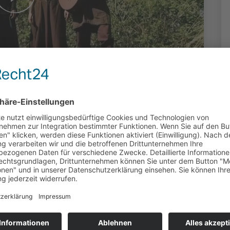
rtreff -
r 2024
duziert: Dr. Lothar Jahn (OK Kassel) |