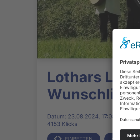
Lothars Liede
Wunschliede
Datum: 23.08.2024, 17:08 Uhr | Pro
4153 Klicks
EINBETTEN
TEILEN