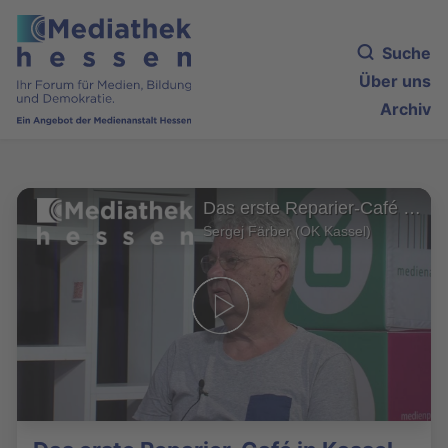
Suche
Über uns
Archiv
Das erste Reparier-Café in Kassel
Sergej Färber (OK Kassel)