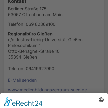
Kontakt
Berliner Straße 175
63067 Offenbach am Main
Telefon: 069 82369100
Regionalbüro Gießen
c/o Justus-Liebig-Universität Gießen
Philosophikum 1
Otto-Behaghel-Straße 10
35394 Gießen
Telefon: 06419927990
E-Mail senden
www.medienbildungszentrum-sued.de