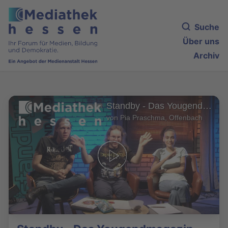
Suche
Über uns
Archiv
Standby - Das Yougendmagazin
von Pia Praschma, Offenbach