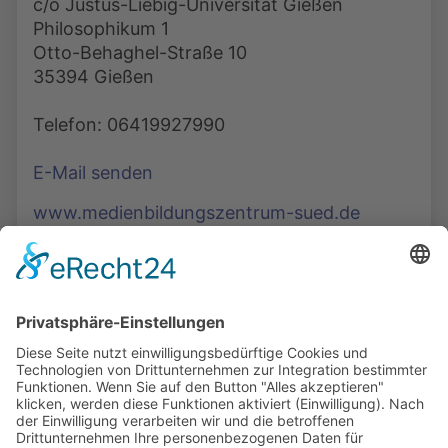
c/o Justus-Liebig-Universität Gießen
Philosophikum 1
Otto-Behaghel-Straße 10
35394 Gießen
Telefon: 06419927990
E-Mail senden
www.medienbildungszentrum-sued.de
Die Mediathek Hessen bietet vielfältige Videos,
Podcasts, Themen und Informationen.
Entdecken Sie unser Forum für Medien, Bildung
und Demokratie - jederzeit und überall
verfügbar.