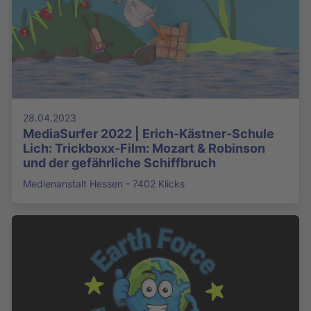
28.04.2023
MediaSurfer 2022 | Erich-Kästner-Schule
Lich: Trickboxx-Film: Mozart & Robinson
und der gefährliche Schiffbruch
Medienanstalt Hessen - 7402 Klicks