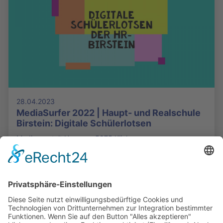
28.04.2023
MediaSurfer 2022 | Haupt- und Realschule
Birstein: Digitale Schülerlotsen
Medienanstalt Hessen - 5875 Klicks
Die Mediathek Hessen bietet vielfältige Videos,
Podcasts, Themen und Informationen.
Entdecken Sie unser Forum für Medien, Bildung