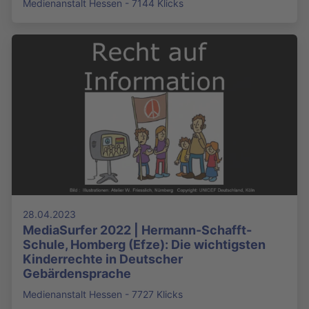
Medienanstalt Hessen - 7144 Klicks
28.04.2023
MediaSurfer 2022 | Hermann-Schafft-
Schule, Homberg (Efze): Die wichtigsten
Kinderrechte in Deutscher
Gebärdensprache
Medienanstalt Hessen - 7727 Klicks