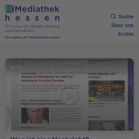
Suche
Über uns
Archiv
Was ist eine Nachricht?
Das Video der Bildungsinitiative Spiegel Ed steht unter der Creative Commons Lizenz 4.0 (https://creativecommons.org/licenses/by/4.0/deed.de). Musik: Hotshot - Scott Holmes Music (Free Music Archive, CC BY-NC 4.0-Lizenz).