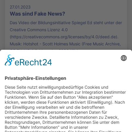
27.01.2023
Was sind Fake News?
Das Video der Bildungsinitiative Spiegel Ed steht unter der
Creative Commons Lizenz 4.0
(https://creativecommons.org/licenses/by/4.0/deed.de).
Musik: Hotshot - Scott Holmes Music (Free Music Archive,
CC BY-NC 4.0-Lizenz). - 2983 Klicks
Die Mediathek Hessen bietet vielfältige Videos,
Podcasts, Themen und Informationen.
Entdecken Sie unser Forum für Medien, Bildung
und Demokratie - jederzeit und überall
verfügbar.
Mehr erfahren