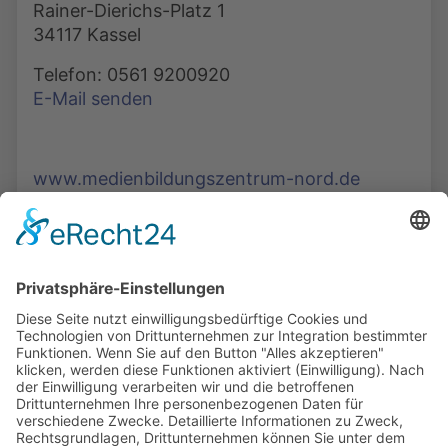
Rainer-Dierichs-Platz 1
34117 Kassel
Telefon: 0561 9200920
E-Mail senden
www.medienbildungszentrum-nord.de
Die Mediathek Hessen bietet vielfältige Videos,
Podcasts, Themen und Informationen.
Entdecken Sie unser Forum für Medien, Bildung
und Demokratie - jederzeit und überall
verfügbar.
Mehr erfahren