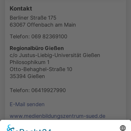
Kontakt
Berliner Straße 175
63067 Offenbach am Main
Telefon: 069 82369100
Regionalbüro Gießen
c/o Justus-Liebig-Universität Gießen
Philosophikum 1
Otto-Behaghel-Straße 10
35394 Gießen
Telefon: 06419927990
E-Mail senden
www.medienbildungszentrum-sued.de