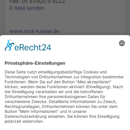
Fax: 05 61/920 0 9222
E-Mail senden
www.mok-kassel.de
Die Mediathek Hessen bietet vielfältige Videos,
Podcasts, Themen und Informationen.
Entdecken Sie unser Forum für Medien, Bildung
und Demokratie - jederzeit und überall
verfügbar.
Mehr erfahren
KONTAKT
IMPRESSUM
DATENSCHUTZ