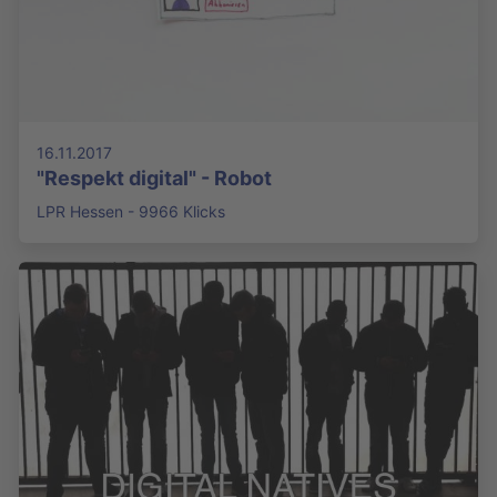
16.11.2017
"Respekt digital" - Robot
LPR Hessen - 9966 Klicks