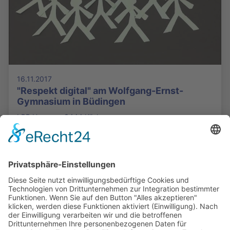
16.11.2017
"Respekt digital" am Wolfgang-Ernst-
Gymnasium in Büdingen
LPR Hessen - 3444 Klicks
Die Mediathek Hessen bietet vielfältige Videos,
Podcasts, Themen und Informationen.
Entdecken Sie unser Forum für Medien, Bildung
und Demokratie - jederzeit und überall
verfügbar.