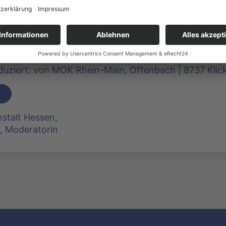
dienzukunft 2021: 
haft – reloaded
oduziert: von MOK Rhein-Main, Offenbach | 8737 Klic
stalt Hessen,
r, Moderatorin