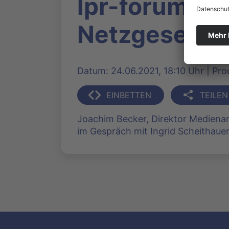
lpr-forum-me
Netzgesellsc
Datum: 24.06.2021, 18:10 Uhr | Pr
EINBETTEN
TEILEN
Joachim Becker, Direktor Medienan
im Gespräch mit Ingrid Scheithaue