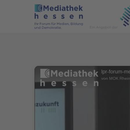
lpr-forum-me
von MOK Rhein