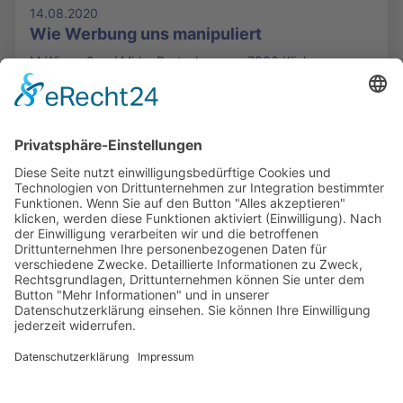
14.08.2020
Wie Werbung uns manipuliert
MrWissen2go / Mirko Drotschmann - 7886 Klicks
Die Mediathek Hessen bietet vielfältige Videos,
Podcasts, Themen und Informationen.
Entdecken Sie unser Forum für Medien, Bildung
und Demokratie - jederzeit und überall
verfügbar.
Mehr erfahren
KONTAKT
IMPRESSUM
DATENSCHUTZ
ERKLÄRUNG ZUR BARRIEREFREIHEIT
COOKIE-EINSTELLUNGEN