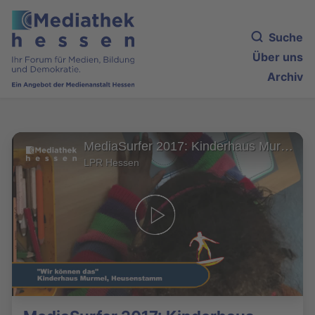
Suche
Über uns
Archiv
MediaSurfer 2017: Kinderhaus Murmel in Heusenstamm mit dem Projekt „Wir können das“
LPR Hessen