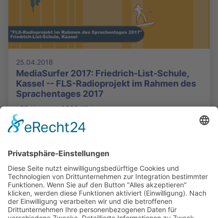
25.04.2018
MediaSurfer 2017: Friedrich-List-Schule,
Kassel -- FLS-Radioprojekt im Rahmen des
Sprachentages 2017
LPR Hessen - 3306 Klicks
Die Mediathek Hessen bietet vielfältige Videos,
Podcasts, Themen und Informationen.
Entdecken Sie unser Forum für Medien, Bildung
und Demokratie - jederzeit und überall
verfügbar.