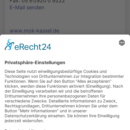
Fax: 05 61/920 0 9222
E-Mail senden
www.mok-kassel.de
Die Mediathek Hessen bietet vielfältige Videos,
Podcasts, Themen und Informationen.
Entdecken Sie unser Forum für Medien, Bildung
und Demokratie - jederzeit und überall
verfügbar.
Mehr erfahren
KONTAKT
IMPRESSUM
DATENSCHUTZ