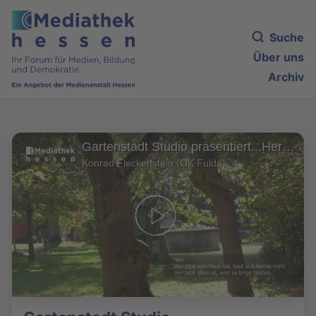
Suche
Über uns
Archiv
Gartenstadt Studio präsentiert...Herbsttag - Rainer Maria Rilke / Ferdinand-Braun Park (Fulda)
Konrad Fleckenstein (OK Fulda)