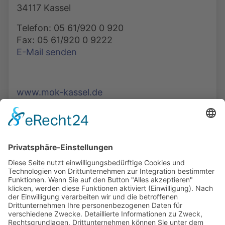
34117 Kassel
Telefon: 05 61/920 0 920
Fax: 05 61/920 0 9222
E-Mail senden
www.mok-kassel.de
Die Mediathek Hessen bietet vielfältige Videos,
Podcasts, Themen und Informationen.
Entdecken Sie unser Forum für Medien, Bildung
und Demokratie - jederzeit und überall
verfügbar.