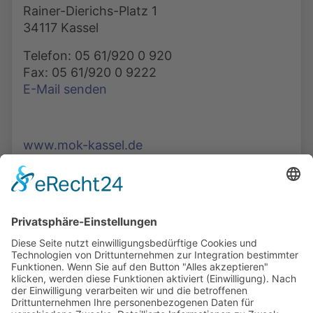
Rainer-Dierichs-Platz 1
34117 Kassel
Telefon: 05 61/920 0 920
Fax: 05 61/920 0 9222
E-Mail senden
www.mok-kassel.de
Die Mediathek Hessen bietet vielfältige Videos,
Podcasts, Themen und Informationen.
Entdecken Sie unser Forum für Medien, Bildung
und Demokratie - jederzeit und überall
verfügbar.