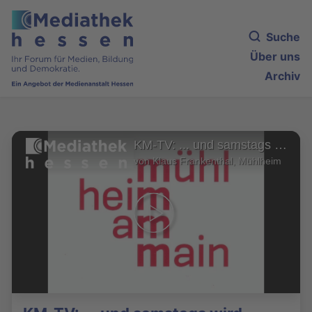
Suche
Über uns
Archiv
KM-TV: ... und samstags wird gebadet
von Klaus Frankenthal, Mühlheim