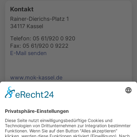
Kontakt
Rainer-Dierichs-Platz 1
34117 Kassel
Telefon: 05 61/920 0 920
Fax: 05 61/920 0 9222
E-Mail senden
www.mok-kassel.de
Die Mediathek Hessen bietet vielfältige Videos,
Podcasts, Themen und Informationen.
Entdecken Sie unser Forum für Medien, Bildung