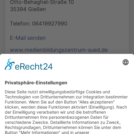
Otto-Behaghel-Straße 10
35394 Gießen
Telefon: 06419927990
E-Mail senden
www.medienbildungszentrum-sued.de
Die Mediathek Hessen bietet vielfältige Videos,
Podcasts, Themen und Informationen.
Entdecken Sie unser Forum für Medien, Bildung
und Demokratie - jederzeit und überall
verfügbar.
Mehr erfahren