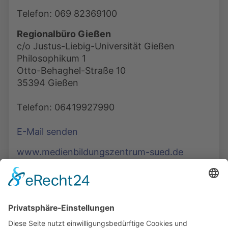
Telefon: 069 82369100
Regionalbüro Gießen
c/o Justus-Liebig-Universität Gießen
Philosophikum 1
Otto-Behaghel-Straße 10
35394 Gießen
Telefon: 06419927990
E-Mail senden
www.medienbildungszentrum-sued.de
Die Mediathek Hessen bietet vielfältige Videos,